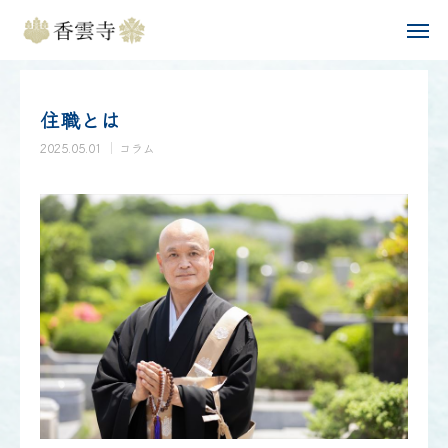
お知らせ
コラム
住職とは
Instagram
住職とは
香雲寺について
2025.05.01
コラム
供養について
年間行事
お知らせ
問い合わせ・アクセス
コラム