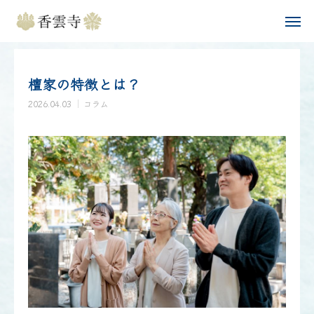
お知らせ
コラム
檀家の特徴とは？
Instagram
檀家の特徴とは？
香雲寺について
2026.04.03
コラム
供養について
年間行事
お知らせ
問い合わせ・アクセス
コラム