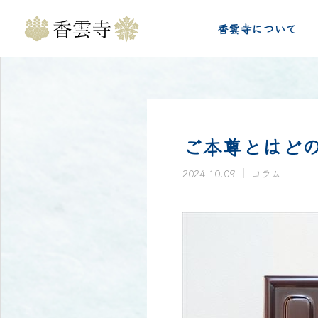
お知らせ
コラム
ご
香雲寺について
ご本尊とはど
2024.10.09
コラム