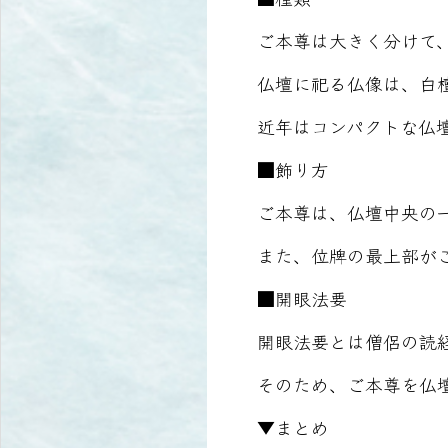
ご本尊は大きく分けて
仏壇に祀る仏像は、白
近年はコンパクトな仏
■飾り方
ご本尊は、仏壇中央の
また、位牌の最上部が
■開眼法要
開眼法要とは僧侶の読
そのため、ご本尊を仏
▼まとめ