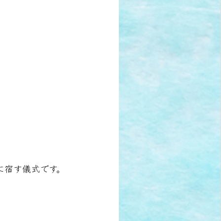
。
に宿す儀式です。